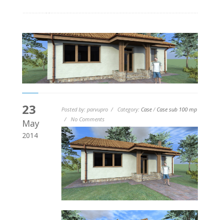
23
Posted by: parvupro / Category:
Case
/
Case sub 100 mp
/ No Comments
May
2014