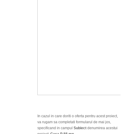
In cazul in care doriti o oferta pentru acest proiect,
va rugam sa completati formularul de mai jos,
specificand in campul
Subiect
denumirea acestui
proiect:
Casa P 88 mp
.